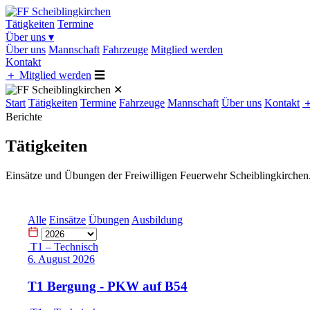
Tätigkeiten
Termine
Über uns
▾
Über uns
Mannschaft
Fahrzeuge
Mitglied werden
Kontakt
＋
Mitglied werden
☰
✕
Start
Tätigkeiten
Termine
Fahrzeuge
Mannschaft
Über uns
Kontakt
Berichte
Tätigkeiten
Einsätze und Übungen der Freiwilligen Feuerwehr Scheiblingkirchen
Alle
Einsätze
Übungen
Ausbildung
T1 – Technisch
6. August 2026
T1 Bergung - PKW auf B54