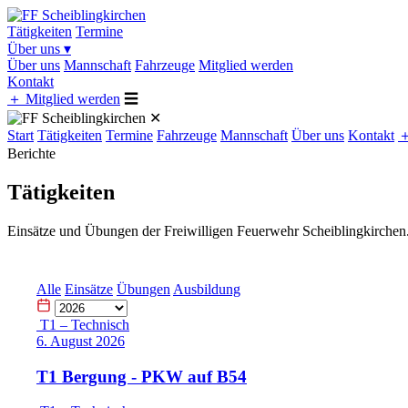
Tätigkeiten
Termine
Über uns
▾
Über uns
Mannschaft
Fahrzeuge
Mitglied werden
Kontakt
＋
Mitglied werden
☰
✕
Start
Tätigkeiten
Termine
Fahrzeuge
Mannschaft
Über uns
Kontakt
Berichte
Tätigkeiten
Einsätze und Übungen der Freiwilligen Feuerwehr Scheiblingkirchen
Alle
Einsätze
Übungen
Ausbildung
T1 – Technisch
6. August 2026
T1 Bergung - PKW auf B54