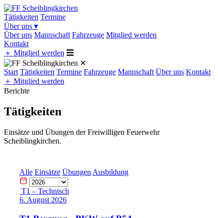
Tätigkeiten
Termine
Über uns
▾
Über uns
Mannschaft
Fahrzeuge
Mitglied werden
Kontakt
＋
Mitglied werden
☰
✕
Start
Tätigkeiten
Termine
Fahrzeuge
Mannschaft
Über uns
Kontakt
＋
Mitglied werden
Berichte
Tätigkeiten
Einsätze und Übungen der Freiwilligen Feuerwehr
Scheiblingkirchen.
Alle
Einsätze
Übungen
Ausbildung
T1 – Technisch
6. August 2026