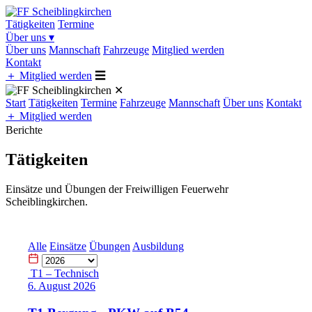
Tätigkeiten
Termine
Über uns
▾
Über uns
Mannschaft
Fahrzeuge
Mitglied werden
Kontakt
＋
Mitglied werden
☰
✕
Start
Tätigkeiten
Termine
Fahrzeuge
Mannschaft
Über uns
Kontakt
＋
Mitglied werden
Berichte
Tätigkeiten
Einsätze und Übungen der Freiwilligen Feuerwehr
Scheiblingkirchen.
Alle
Einsätze
Übungen
Ausbildung
T1 – Technisch
6. August 2026