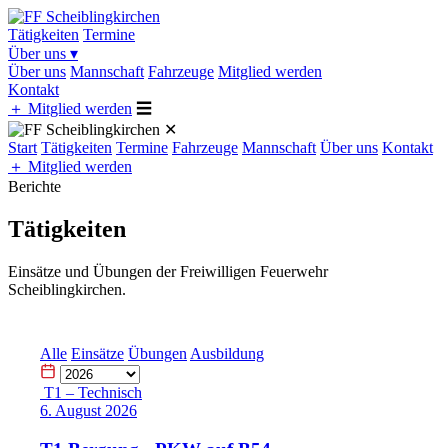
Tätigkeiten
Termine
Über uns
▾
Über uns
Mannschaft
Fahrzeuge
Mitglied werden
Kontakt
＋
Mitglied werden
☰
✕
Start
Tätigkeiten
Termine
Fahrzeuge
Mannschaft
Über uns
Kontakt
＋
Mitglied werden
Berichte
Tätigkeiten
Einsätze und Übungen der Freiwilligen Feuerwehr
Scheiblingkirchen.
Alle
Einsätze
Übungen
Ausbildung
T1 – Technisch
6. August 2026