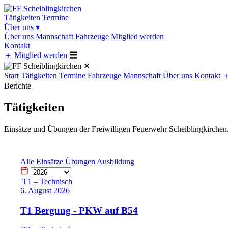
Tätigkeiten
Termine
Über uns
▾
Über uns
Mannschaft
Fahrzeuge
Mitglied werden
Kontakt
＋
Mitglied werden
☰
✕
Start
Tätigkeiten
Termine
Fahrzeuge
Mannschaft
Über uns
Kontakt
Berichte
Tätigkeiten
Einsätze und Übungen der Freiwilligen Feuerwehr Scheiblingkirchen
Alle
Einsätze
Übungen
Ausbildung
T1 – Technisch
6. August 2026
T1 Bergung - PKW auf B54