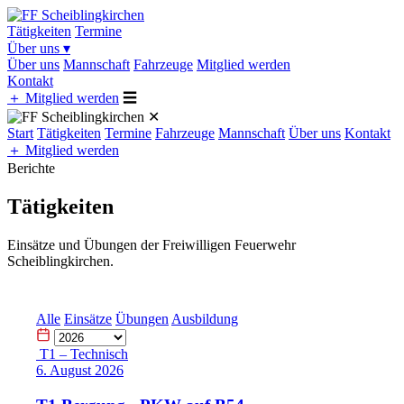
Tätigkeiten
Termine
Über uns
▾
Über uns
Mannschaft
Fahrzeuge
Mitglied werden
Kontakt
＋
Mitglied werden
☰
✕
Start
Tätigkeiten
Termine
Fahrzeuge
Mannschaft
Über uns
Kontakt
＋
Mitglied werden
Berichte
Tätigkeiten
Einsätze und Übungen der Freiwilligen Feuerwehr
Scheiblingkirchen.
Alle
Einsätze
Übungen
Ausbildung
T1 – Technisch
6. August 2026