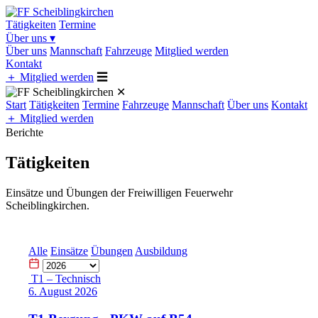
Tätigkeiten
Termine
Über uns
▾
Über uns
Mannschaft
Fahrzeuge
Mitglied werden
Kontakt
＋
Mitglied werden
☰
✕
Start
Tätigkeiten
Termine
Fahrzeuge
Mannschaft
Über uns
Kontakt
＋
Mitglied werden
Berichte
Tätigkeiten
Einsätze und Übungen der Freiwilligen Feuerwehr
Scheiblingkirchen.
Alle
Einsätze
Übungen
Ausbildung
T1 – Technisch
6. August 2026