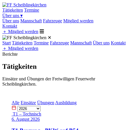
Tätigkeiten
Termine
Über uns
▾
Über uns
Mannschaft
Fahrzeuge
Mitglied werden
Kontakt
＋
Mitglied werden
☰
✕
Start
Tätigkeiten
Termine
Fahrzeuge
Mannschaft
Über uns
Kontakt
＋
Mitglied werden
Berichte
Tätigkeiten
Einsätze und Übungen der Freiwilligen Feuerwehr
Scheiblingkirchen.
Alle
Einsätze
Übungen
Ausbildung
T1 – Technisch
6. August 2026