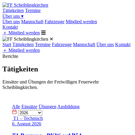
Tätigkeiten
Termine
Über uns
▾
Über uns
Mannschaft
Fahrzeuge
Mitglied werden
Kontakt
＋
Mitglied werden
☰
✕
Start
Tätigkeiten
Termine
Fahrzeuge
Mannschaft
Über uns
Kontakt
＋
Mitglied werden
Berichte
Tätigkeiten
Einsätze und Übungen der Freiwilligen Feuerwehr
Scheiblingkirchen.
Alle
Einsätze
Übungen
Ausbildung
T1 – Technisch
6. August 2026