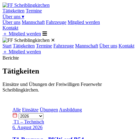
Tätigkeiten
Termine
Über uns
▾
Über uns
Mannschaft
Fahrzeuge
Mitglied werden
Kontakt
＋
Mitglied werden
☰
✕
Start
Tätigkeiten
Termine
Fahrzeuge
Mannschaft
Über uns
Kontakt
＋
Mitglied werden
Berichte
Tätigkeiten
Einsätze und Übungen der Freiwilligen Feuerwehr
Scheiblingkirchen.
Alle
Einsätze
Übungen
Ausbildung
T1 – Technisch
6. August 2026