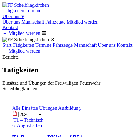
Tätigkeiten
Termine
Über uns
▾
Über uns
Mannschaft
Fahrzeuge
Mitglied werden
Kontakt
＋
Mitglied werden
☰
✕
Start
Tätigkeiten
Termine
Fahrzeuge
Mannschaft
Über uns
Kontakt
＋
Mitglied werden
Berichte
Tätigkeiten
Einsätze und Übungen der Freiwilligen Feuerwehr
Scheiblingkirchen.
Alle
Einsätze
Übungen
Ausbildung
T1 – Technisch
6. August 2026